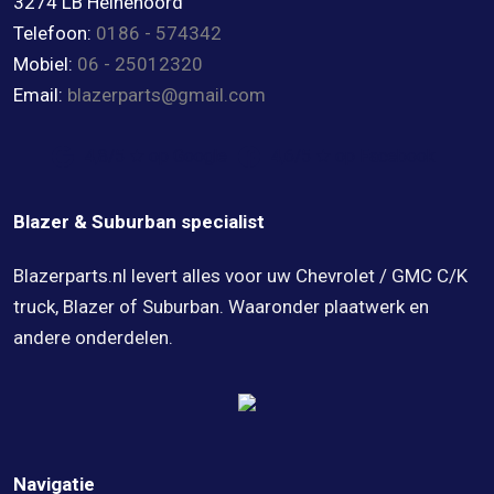
3274 LB Heinenoord
Telefoon:
0186 - 574342
Mobiel:
06 - 25012320
Email:
blazerparts@gmail.com
4,8/5 ★ op Google
4,6/5 ★ op Facebook
Blazer & Suburban specialist
Blazerparts.nl levert alles voor uw Chevrolet / GMC C/K
truck, Blazer of Suburban. Waaronder plaatwerk en
andere onderdelen.
Navigatie