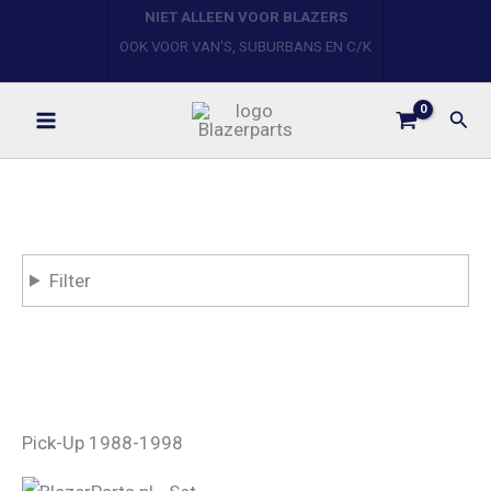
Ga
naar
de
inhoud
Zoe
Filter
Pick-Up 1988-1998