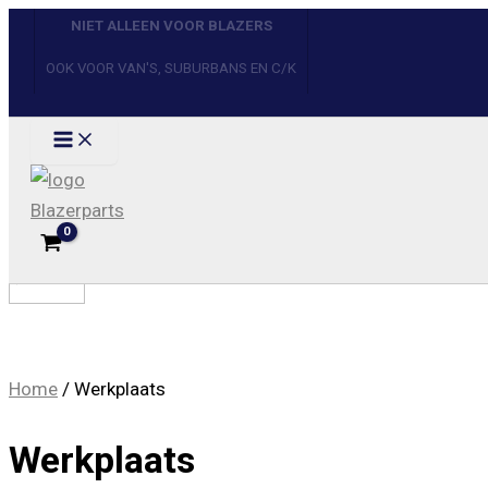
Ga
naar
de
inhoud
Zoeken
Filter
Home
/ Werkplaats
Werkplaats