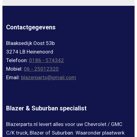
Contactgegevens
Blaaksedijk Oost 53b
3274 LB Heinenoord
Telefoon:
0186 - 574342
Mobiel:
06 - 25012320
Email:
blazerparts@gmail.com
4,8/5 ★ op Google
4,6/5 ★ op Facebook
Blazer & Suburban specialist
Blazerparts.nl levert alles voor uw Chevrolet / GMC
C/K truck, Blazer of Suburban. Waaronder plaatwerk