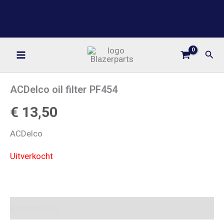
Ga
BLAZERPARTS
naar
YOUR ONE STOP PARTS SHOP
de
inhoud
Zoe
Home
/
Onderhoud
/ ACDelco oil filter PF454
ACDelco oil filter PF454
€
13,50
ACDelco
Uitverkocht
Beschrijving