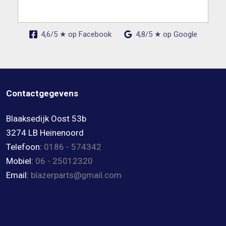
4,6/5 ★ op Facebook
4,8/5 ★ op Google
Contactgegevens
Blaaksedijk Oost 53b
3274 LB Heinenoord
Telefoon:
0186 - 574342
Mobiel:
06 - 25012320
Email:
blazerparts@gmail.com
4,8/5 ★ op Google
4,6/5 ★ op Facebook