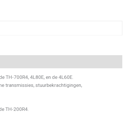
 de TH-700R4, 4L80E, en de 4L60E.
e transmissies, stuurbekrachtigingen,
r de TH-200R4.