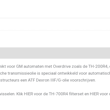
chikt voor GM automaten met Overdrive zoals de TH-200R4,
he transmissieolie is speciaal ontwikkeld voor automatisch
ructeurs een ATF Dexron IIIF/G-olie voorschrijven.
te wisselen. Klik HIER voor de TH-700R4 filterset en HIER voo