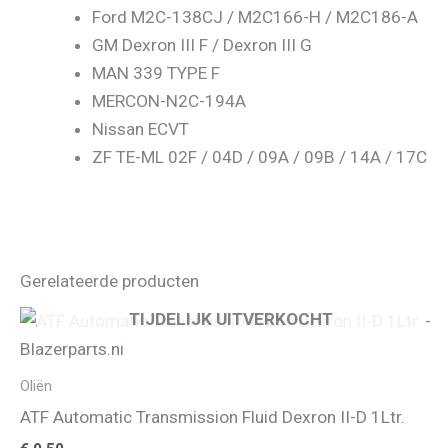
Ford M2C-138CJ / M2C166-H / M2C186-A
GM Dexron III F / Dexron III G
MAN 339 TYPE F
MERCON-N2C-194A
Nissan ECVT
ZF TE-ML 02F / 04D / 09A / 09B / 14A / 17C
Gerelateerde producten
TIJDELIJK UITVERKOCHT
Oliën
ATF Automatic Transmission Fluid Dexron II-D 1Ltr.