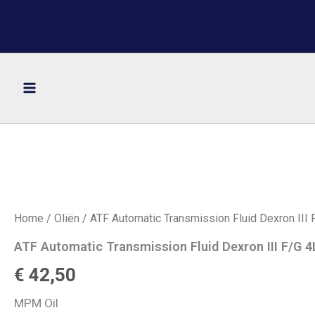
Ga
naar
de
inhoud
Home
/
Oliën
/ ATF Automatic Transmission Fluid Dexron III F
ATF Automatic Transmission Fluid Dexron III F/G 4L
€
42,50
MPM Oil