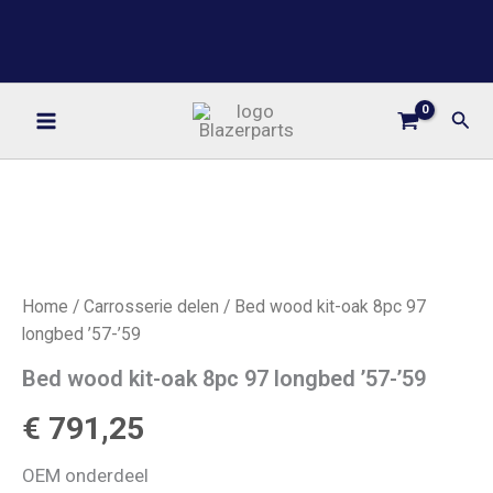
Ga
BLAZERPARTS
naar
YOUR ONE STOP PARTS SHOP
de
inhoud
Zoe
Home
/
Carrosserie delen
/ Bed wood kit-oak 8pc 97
longbed ’57-’59
Bed wood kit-oak 8pc 97 longbed ’57-’59
€
791,25
OEM onderdeel