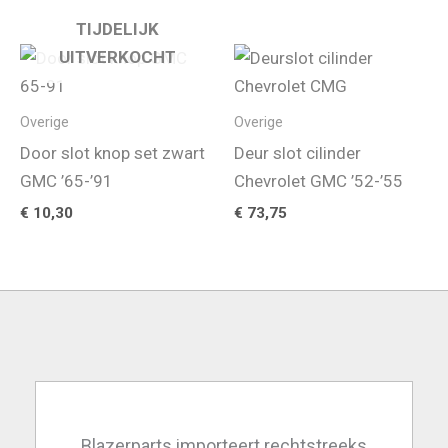
prijs
prijs
was:
is:
TIJDELIJK
€ 686,25.
€ 595,00.
UITVERKOCHT
Overige
Overige
Door slot knop set zwart
Deur slot cilinder
GMC ’65-’91
Chevrolet GMC ’52-’55
€
10,30
€
73,75
Blazerparts importeert rechtstreeks