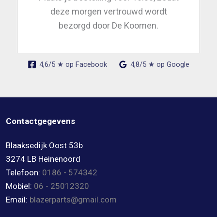
deze morgen vertrouwd wordt
bezorgd door De Koomen.
4,6/5 ★ op Facebook
4,8/5 ★ op Google
Contactgegevens
Blaaksedijk Oost 53b
3274 LB Heinenoord
Telefoon:
0186 - 574342
Mobiel:
06 - 25012320
Email:
blazerparts@gmail.com