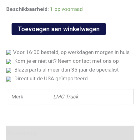
Beschikbaarheid:
1 op voorraad
Bed
Toevoegen aan winkelwagen
wood
kit-
oak
8pc
Voor 16:00 besteld, op werkdagen morgen in huis.
97
Kom je er niet uit? Neem contact met ons op
longbed
Blazerparts al meer dan 35 jaar de specialist
'57-
'59
Direct uit de USA geïmporteerd
aantal
Merk
LMC Truck
Beschrijving