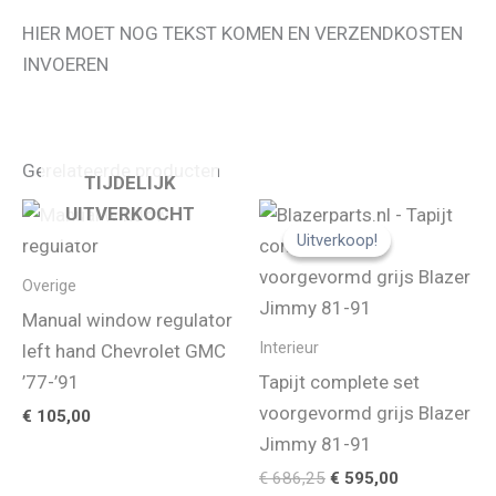
HIER MOET NOG TEKST KOMEN EN VERZENDKOSTEN
INVOEREN
Gerelateerde producten
TIJDELIJK
UITVERKOCHT
Uitverkoop!
Uitverkoop!
Overige
Manual window regulator
Interieur
left hand Chevrolet GMC
’77-’91
Tapijt complete set
voorgevormd grijs Blazer
€
105,00
Jimmy 81-91
Oorspronkelijke
Huidige
€
686,25
€
595,00