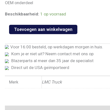
OEM onderdeel
Beschikbaarheid:
1 op voorraad
Bed
Toevoegen aan winkelwagen
wood
kit-
oak
Voor 16:00 besteld, op werkdagen morgen in huis.
8pc
longbed
Kom je er niet uit? Neem contact met ons op
'51-
Blazerparts al meer dan 35 jaar de specialist
'53
aantal
Direct uit de USA geïmporteerd
Merk
LMC Truck