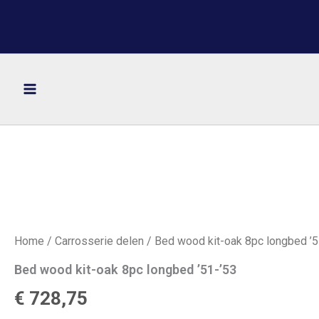
Ga
naar
de
inhoud
Home
/
Carrosserie delen
/ Bed wood kit-oak 8pc longbed ’5
Bed wood kit-oak 8pc longbed ’51-’53
€
728,75