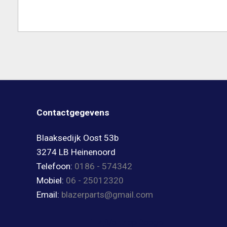
Contactgegevens
Blaaksedijk Oost 53b
3274 LB Heinenoord
Telefoon:
0186 - 574342
Mobiel:
06 - 25012320
Email:
blazerparts@gmail.com
4,8/5 ★ op Google