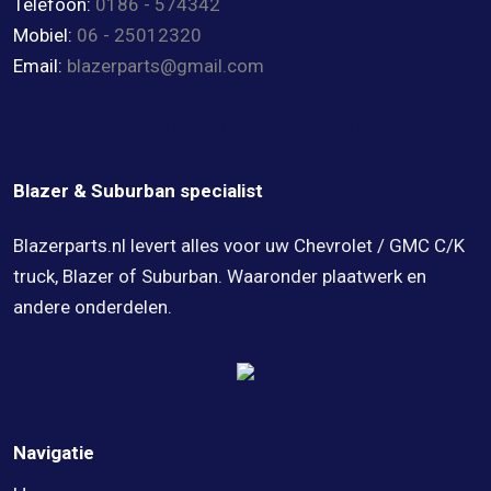
Telefoon:
0186 - 574342
Mobiel:
06 - 25012320
Email:
blazerparts@gmail.com
4,8/5 ★ op Google
4,6/5 ★ op Facebook
Blazer & Suburban specialist
Blazerparts.nl levert alles voor uw Chevrolet / GMC C/K
truck, Blazer of Suburban. Waaronder plaatwerk en
andere onderdelen.
Navigatie