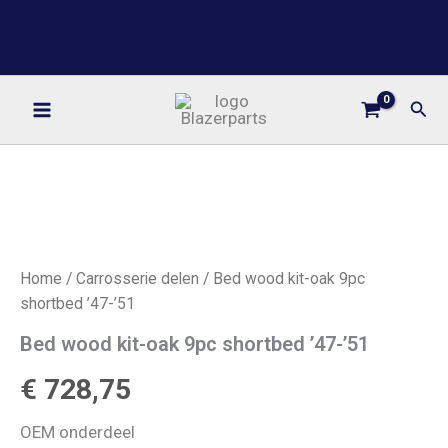
Ga
BLAZERPARTS
naar
YOUR ONE STOP PARTS SHOP
de
inhoud
Zoe
Home
/
Carrosserie delen
/ Bed wood kit-oak 9pc
shortbed ’47-’51
Bed wood kit-oak 9pc shortbed ’47-’51
€
728,75
OEM onderdeel