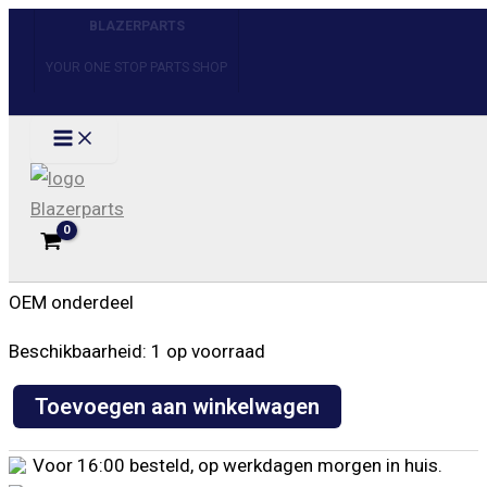
Ga
BLAZERPARTS
Uitverkoop!
Uitverkoop!
naar
YOUR ONE STOP PARTS SHOP
de
inhoud
Home
/
Ophanging & Stuurinrichting
/ Control arm
bushingkit Chevrolet GMC ’88-’02
Control arm bushingkit Chevrolet GMC ’88-’02
€
46,00
Zoeken
OEM onderdeel
Beschikbaarheid:
1 op voorraad
Toevoegen aan winkelwagen
Control
arm
Voor 16:00 besteld, op werkdagen morgen in huis.
bushingkit