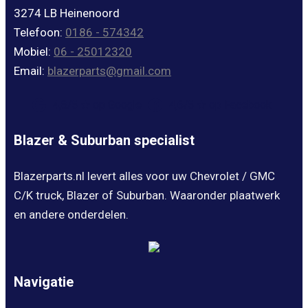
3274 LB Heinenoord
Telefoon:
0186 - 574342
Mobiel:
06 - 25012320
Email:
blazerparts@gmail.com
4,8/5 ★ op Google
4,6/5 ★ op Facebook
Blazer & Suburban specialist
Blazerparts.nl levert alles voor uw Chevrolet / GMC
C/K truck, Blazer of Suburban. Waaronder plaatwerk
en andere onderdelen.
Navigatie