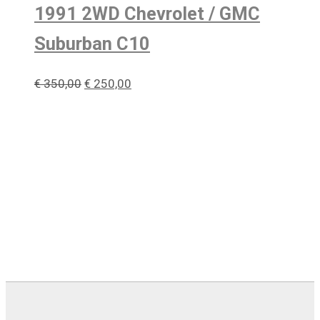
1991 2WD Chevrolet / GMC
Suburban C10
Oorspronkelijke
Huidige
€
350,00
€
250,00
prijs
prijs
was:
is:
€ 350,00.
€ 250,00.