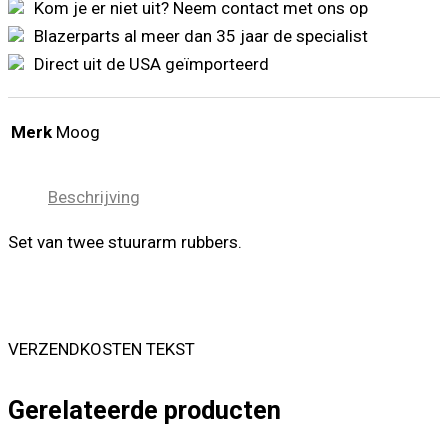
Chevrolet
Kom je er niet uit? Neem contact met ons op
GMC
Blazerparts al meer dan 35 jaar de specialist
'88-
'02
Direct uit de USA geïmporteerd
aantal
Merk
Moog
Beschrijving
Set van twee stuurarm rubbers.
VERZENDKOSTEN TEKST
Gerelateerde producten