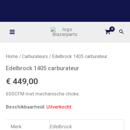
Ga
BLAZERPARTS
naar
YOUR ONE STOP PARTS SHOP
de
inhoud
Zoe
Home
/
Carburateurs
/ Edelbrock 1405 carburateur
Edelbrock 1405 carburateur
€
449,00
600CFM met mechanische choke.
Beschikbaarheid:
Uitverkocht
Merk
Edelbrock