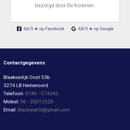
bezorgd door De Koomen.
4,6/5 ★ op Facebook
4,8/5 ★ op Google
Contactgegevens
Blaaksedijk Oost 53b
3274 LB Heinenoord
Telefoon:
0186 - 574342
Mobiel:
06 - 25012320
Email:
blazerparts@gmail.com
4,8/5 ★ op Google
4,6/5 ★ op Facebook