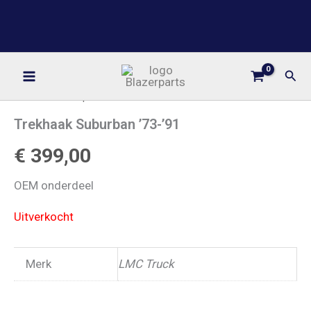
Ga
BLAZERPARTS
naar
YOUR ONE STOP PARTS SHOP
de
inhoud
Zoe
Home
/
Pallet producten
/ Trekhaak Suburban ’73-’91
Trekhaak Suburban ’73-’91
€
399,00
OEM onderdeel
Uitverkocht
Merk
LMC Truck