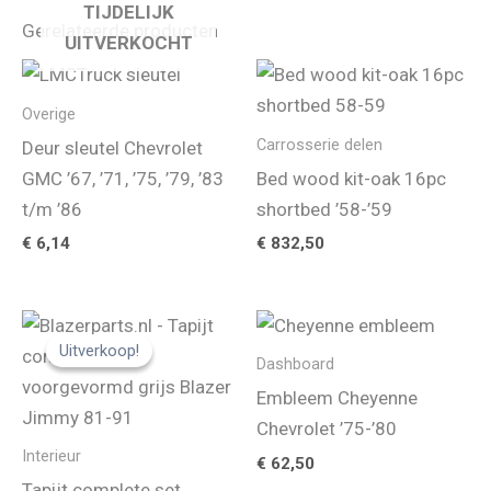
TIJDELIJK
Gerelateerde producten
UITVERKOCHT
Overige
Carrosserie delen
Deur sleutel Chevrolet
GMC ’67, ’71, ’75, ’79, ’83
Bed wood kit-oak 16pc
t/m ’86
shortbed ’58-’59
€
6,14
€
832,50
Uitverkoop!
Uitverkoop!
Dashboard
Embleem Cheyenne
Chevrolet ’75-’80
Interieur
€
62,50
Tapijt complete set