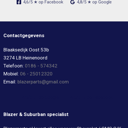
4,6/5 ★ op Facebook
4,8/5 ★ op Google
Contactgegevens
Blaaksedijk Oost 53b
3274 LB Heinenoord
Telefoon:
0186 - 574342
Mobiel:
06 - 25012320
Email:
blazerparts@gmail.com
4,8/5 ★ op Google
4,6/5 ★ op Facebook
Blazer & Suburban specialist