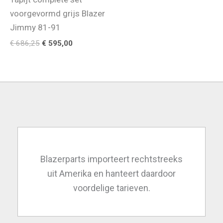
voorgevormd grijs Blazer
Jimmy 81-91
Oorspronkelijke
Huidige
€
686,25
€
595,00
prijs
prijs
was:
is:
€ 686,25.
€ 595,00.
Blazerparts importeert rechtstreeks
uit Amerika en hanteert daardoor
voordelige tarieven.