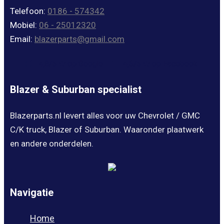
Telefoon:
0186 - 574342
Mobiel:
06 - 25012320
Email:
blazerparts@gmail.com
4,8/5 ★ op Google
4,6/5 ★ op Facebook
Blazer & Suburban specialist
Blazerparts.nl levert alles voor uw Chevrolet / GMC
C/K truck, Blazer of Suburban. Waaronder plaatwerk
en andere onderdelen.
Navigatie
Home