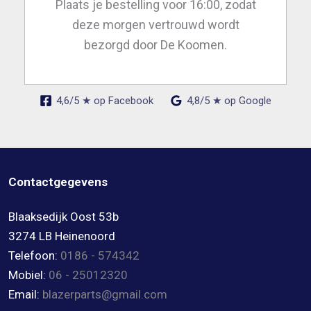
Plaats je bestelling voor 16:00, zodat
deze morgen vertrouwd wordt
bezorgd door De Koomen.
4,6/5 ★ op Facebook
4,8/5 ★ op Google
Contactgegevens
Blaaksedijk Oost 53b
3274 LB Heinenoord
Telefoon:
0186 - 574342
Mobiel:
06 - 25012320
Email:
blazerparts@gmail.com