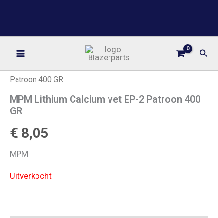
Ga
BLAZERPARTS
naar
YOUR ONE STOP PARTS SHOP
de
inhoud
Zoe
Home
/
Onderhoud
/ MPM Lithium Calcium vet EP-2
Patroon 400 GR
MPM Lithium Calcium vet EP-2 Patroon 400
GR
€
8,05
MPM
Uitverkocht