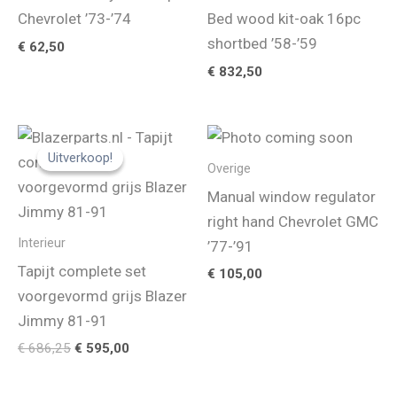
Chevrolet ’73-’74
Bed wood kit-oak 16pc
shortbed ’58-’59
€
62,50
€
832,50
Uitverkoop!
Uitverkoop!
Overige
Manual window regulator
right hand Chevrolet GMC
Interieur
’77-’91
Tapijt complete set
€
105,00
voorgevormd grijs Blazer
Jimmy 81-91
Oorspronkelijke
Huidige
€
686,25
€
595,00
prijs
prijs
was:
is: