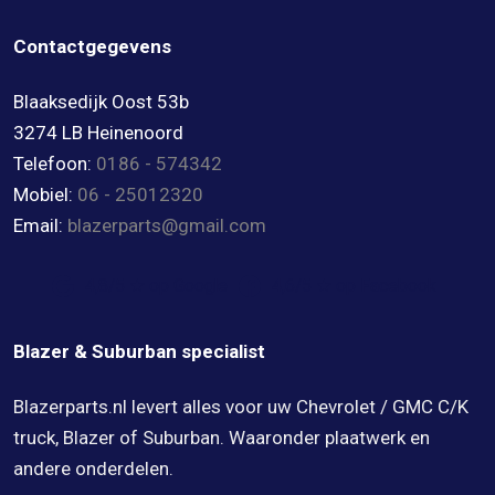
Contactgegevens
Blaaksedijk Oost 53b
3274 LB Heinenoord
Telefoon:
0186 - 574342
Mobiel:
06 - 25012320
Email:
blazerparts@gmail.com
4,8/5 ★ op Google
4,6/5 ★ op Facebook
Blazer & Suburban specialist
Blazerparts.nl levert alles voor uw Chevrolet / GMC C/K
truck, Blazer of Suburban. Waaronder plaatwerk en
andere onderdelen.