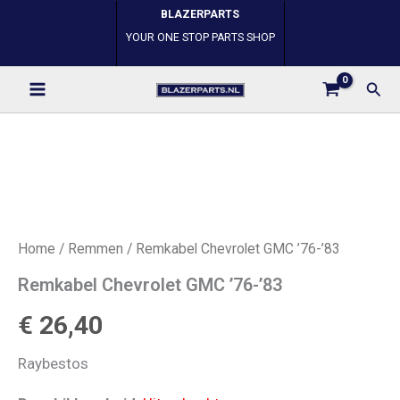
Ga
BLAZERPARTS
naar
YOUR ONE STOP PARTS SHOP
de
Zoe
inhoud
Home
/
Remmen
/ Remkabel Chevrolet GMC ’76-’83
Remkabel Chevrolet GMC ’76-’83
€
26,40
Raybestos