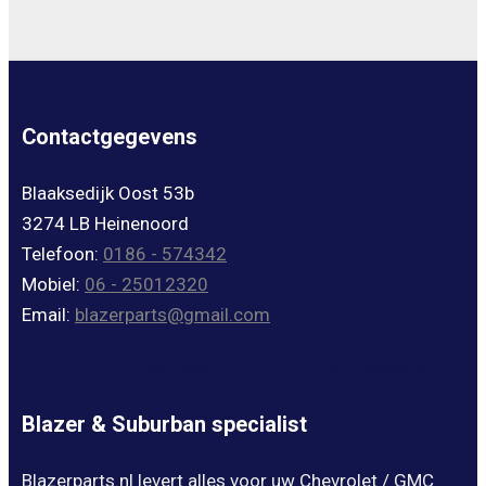
Contactgegevens
Blaaksedijk Oost 53b
3274 LB Heinenoord
Telefoon:
0186 - 574342
Mobiel:
06 - 25012320
Email:
blazerparts@gmail.com
4,8/5 ★ op Google
4,6/5 ★ op Facebook
Blazer & Suburban specialist
Blazerparts.nl levert alles voor uw Chevrolet / GMC