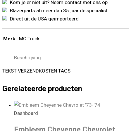
Chevrolet
Kom je er niet uit? Neem contact met ons op
GMC
Blazerparts al meer dan 35 jaar de specialist
'71-
'05
Direct uit de USA geïmporteerd
aantal
Merk
LMC Truck
Beschrijving
TEKST VERZENDKOSTEN TAGS
Gerelateerde producten
Dashboard
Embleem Cheyenne Chevrolet