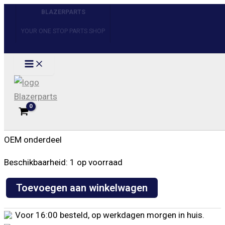
Ga
BLAZERPARTS
Uitverkoop!
Uitverkoop!
naar
YOUR ONE STOP PARTS SHOP
de
inhoud
Home
/
Ophanging & Stuurinrichting
/ Spring eye bushing
Chevrolet GMC ’71-’05
Spring eye bushing Chevrolet GMC ’71-’05
€
36,25
Zoeken
OEM onderdeel
Beschikbaarheid:
1 op voorraad
Toevoegen aan winkelwagen
Spring
eye
Voor 16:00 besteld, op werkdagen morgen in huis.
bushing