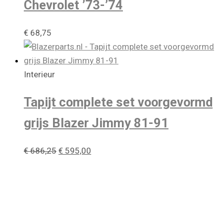
Chevrolet ’73-’74
€
68,75
Interieur
Tapijt complete set voorgevormd
grijs Blazer Jimmy 81-91
Oorspronkelijke
Huidige
€
686,25
€
595,00
prijs
prijs
was:
is:
€ 686,25.
€ 595,00.