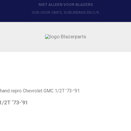
BLAZERPARTS
YOUR ONE STOP PARTS SHOP
 hand repro Chevrolet GMC 1/2T ’73-’91
/2T ’73-’91