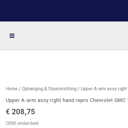
Ga
naar
de
inhoud
Home
/
Ophanging & Stuurinrichting
/ Upper A-arm assy right
Upper A-arm assy right hand repro Chevrolet GMC 1
€
208,75
OEM onderdeel