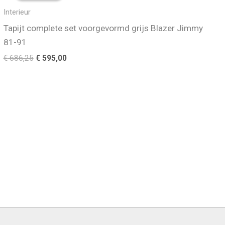
Interieur
Tapijt complete set voorgevormd grijs Blazer Jimmy
81-91
Oorspronkelijke
Huidige
€
686,25
€
595,00
prijs
prijs
was:
is:
€ 686,25.
€ 595,00.