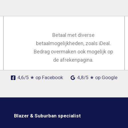
Betaal met diverse
betaalmogelijkheden, zoals iDeal.
Bedrag overmaken ook mogelijk op
de afrekenpagina.
4,6/5 ★ op Facebook
4,8/5 ★ op Google
Blazer & Suburban specialist