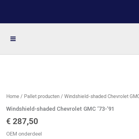
Ga
naar
de
inhoud
Home
/
Pallet producten
/ Windshield-shaded Chevrolet GMC
Windshield-shaded Chevrolet GMC ’73-’91
€
287,50
OEM onderdeel