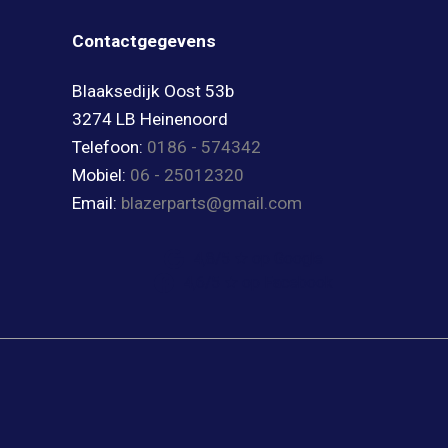
Contactgegevens
Blaaksedijk Oost 53b
3274 LB Heinenoord
Telefoon:
0186 - 574342
Mobiel:
06 - 25012320
Email:
blazerparts@gmail.com
4,8/5 ★ op Google
4,6/5 ★ op Facebook