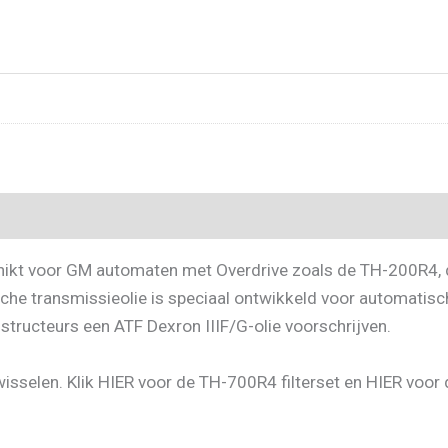
chikt voor GM automaten met Overdrive zoals de TH-200R4,
he transmissieolie is speciaal ontwikkeld voor automatisch
ructeurs een ATF Dexron IIIF/G-olie voorschrijven.
te wisselen. Klik HIER voor de TH-700R4 filterset en HIER voo