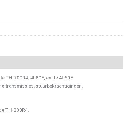
 de TH-700R4, 4L80E, en de 4L60E.
e transmissies, stuurbekrachtigingen,
r de TH-200R4.