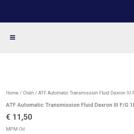
Ga
naar
de
inhoud
Home
/
Oliën
/ ATF Automatic Transmission Fluid Dexron III F
ATF Automatic Transmission Fluid Dexron III F/G 1L
€
11,50
MPM Oil