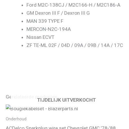
Ford M2C-138CJ / M2C166-H / M2C186-A
GM Dexron III F / Dexron III G
MAN 339 TYPE F
MERCON-N2C-194A
Nissan ECVT
ZF TE-ML 02F / 04D / 09A / 09B / 14A / 17C
Gerelateerde producten
TIJDELIJK UITVERKOCHT
Onderhoud
ACDelco Sparkplug wire set Chevrolet GMC ’78-’88